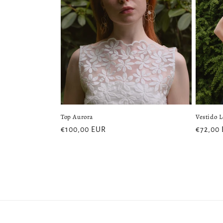
Top Aurora
Vestido L
Precio
€100,00 EUR
Precio
€72,00
habitual
habitua